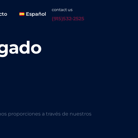
contact us
cto
Español
(915)532-2525
ogado
nos proporciones a través de nuestros