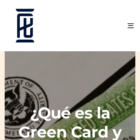
To
na
¿Qué es la
Green Card y